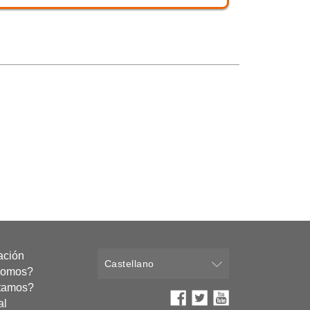
ación
Castellano
somos?
tamos?
al